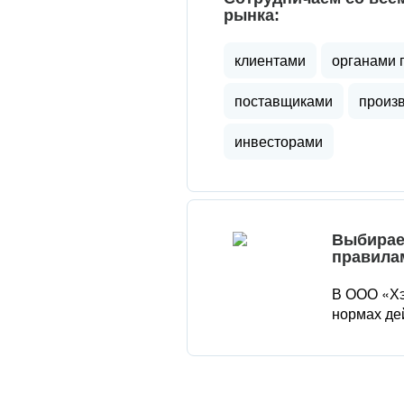
рынка:
клиентами
органами 
поставщиками
произ
инвесторами
Выбирае
правила
В ООО «Хэ
нормах де