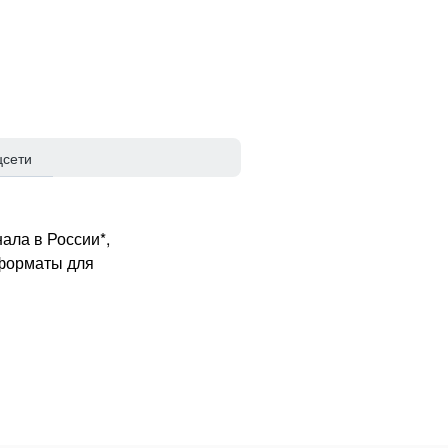
цсети
ала в России*,
 форматы для