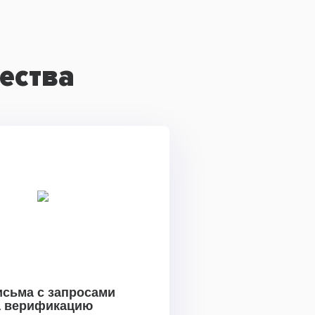
ества
исьма с запросами
а верификацию