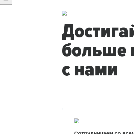
Достига
больше 
с нами
Сотрудничаем со все