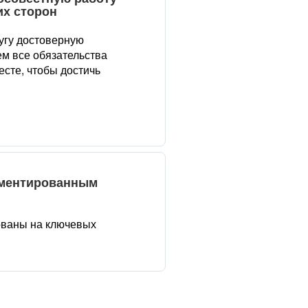
их сторон
угу достоверную
м все обязательства
сте, чтобы достичь
аментированным
ованы на ключевых