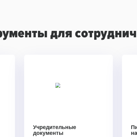
рументы для сотруднич
Учредительные
П
документы
н