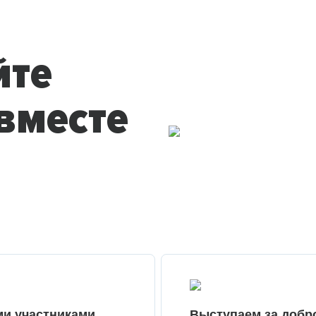
йте
вместе
ми участниками
Выступаем за добр